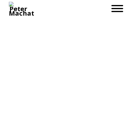
Freddy Eddy