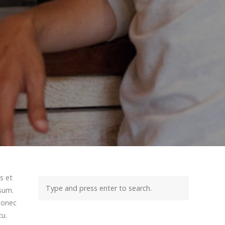
s et
psum.
 Donec
cu.