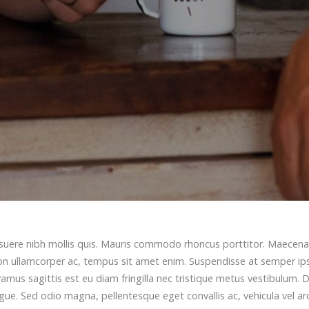
osuere nibh mollis quis. Mauris commodo rhoncus porttitor. Maecena
ces non ullamcorper ac, tempus sit amet enim. Suspendisse at semper i
ivamus sagittis est eu diam fringilla nec tristique metus vestibulum.
ugue. Sed odio magna, pellentesque eget convallis ac, vehicula vel ar