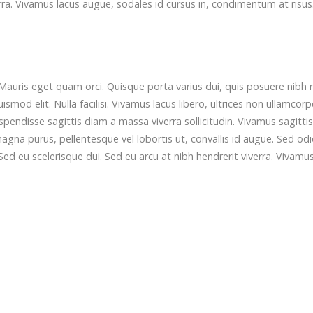
erra. Vivamus lacus augue, sodales id cursus in, condimentum at risus
Mauris eget quam orci. Quisque porta varius dui, quis posuere nibh 
od elit. Nulla facilisi. Vivamus lacus libero, ultrices non ullamcorp
ndisse sagittis diam a massa viverra sollicitudin. Vivamus sagittis
agna purus, pellentesque vel lobortis ut, convallis id augue. Sed od
Sed eu scelerisque dui. Sed eu arcu at nibh hendrerit viverra. Vivamu