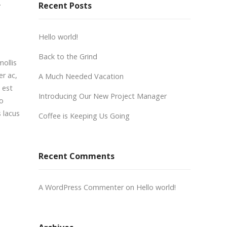
.
Recent Posts
Hello world!
Back to the Grind
mollis
er ac,
A Much Needed Vacation
 est
Introducing Our New Project Manager
io
s lacus
Coffee is Keeping Us Going
Recent Comments
A WordPress Commenter
on
Hello world!