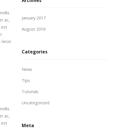
Archives
mollis
January 2017
er ac,
 est
August 2016
io
s lacus
Categories
News
Tips
Tutorials
Uncategorized
mollis
er ac,
 est
Meta