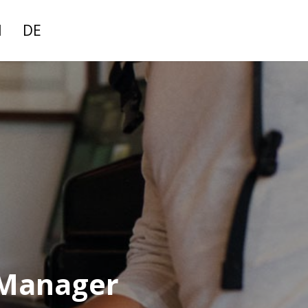
N
DE
 Manager