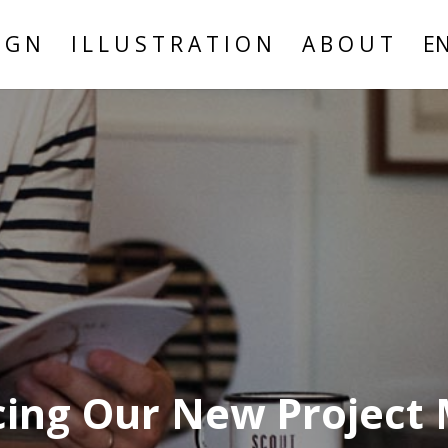
I G N
I L L U S T R A T I O N
A B O U T
E
cing Our New Project