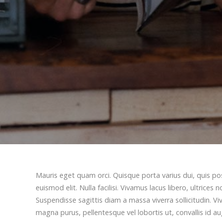
Mauris eget quam orci. Quisque porta varius dui, quis p
euismod elit. Nulla facilisi. Vivamus lacus libero, ultri
Suspendisse sagittis diam a massa viverra sollicitudin. V
magna purus, pellentesque vel lobortis ut, convallis id a