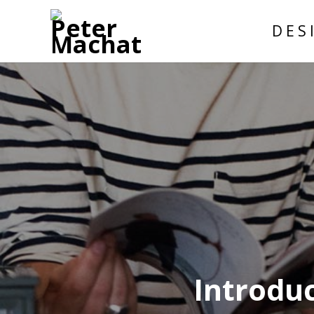
D E S 
Introdu